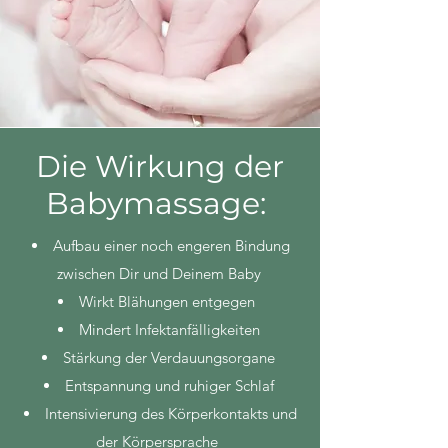
Die Wirkung der
Babymassage:
Aufbau einer noch engeren Bindung
zwischen Dir und Deinem Baby
Wirkt Blähungen entgegen
Mindert Infektanfälligkeiten
Stärkung der Verdauungsorgane
Entspannung und ruhiger Schlaf
Intensivierung des Körperkontakts und
der Körpersprache