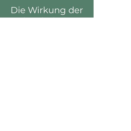
Die Wirkung der
Sole Inhalation:
Wellness für Atemwege, Haut und
vieles mehr
Erholung für Körper, Geist und Seele
Reich an Jod, Kalzium, Magnesium,
Kalium, Natrium, Eisen, Kuper, Selen und
Brom
Bitte mitbringen:
Handtuch
Kursdauer:
4 Einheiten
Kurspreis:
72,00 € inkl. Massageöl und
Handout